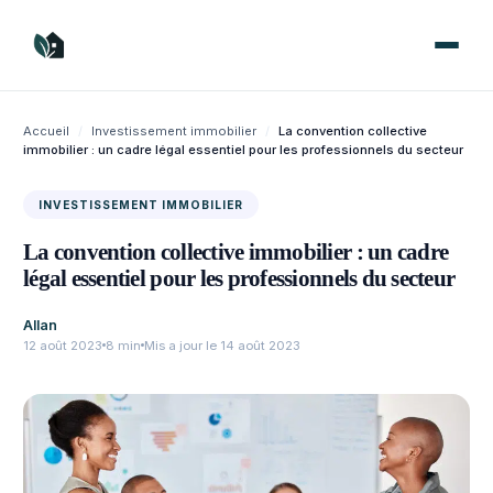
Aller
au
contenu
Accueil
/
Investissement immobilier
/
La convention collective
immobilier : un cadre légal essentiel pour les professionnels du secteur
INVESTISSEMENT IMMOBILIER
La convention collective immobilier : un cadre
légal essentiel pour les professionnels du secteur
Allan
12 août 2023
8 min
Mis a jour le 14 août 2023