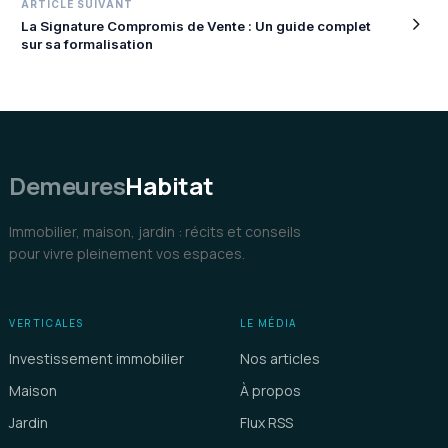
ARTICLE SUIVANT
La Signature Compromis de Vente : Un guide complet
sur sa formalisation
Demeures
Habitat
Immobilier, maison, jardin : récits et conseils
pour vivre pleinement vos espaces.
VERTICALES
LE MÉDIA
Investissement immobilier
Nos articles
Maison
À propos
Jardin
Flux RSS