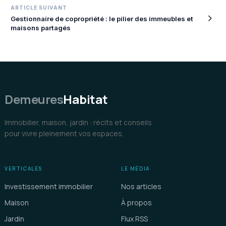
ARTICLE SUIVANT
Gestionnaire de copropriété : le pilier des immeubles et
maisons partagés
Demeures
Habitat
Immobilier, maison, jardin : récits et conseils
pour vivre pleinement vos espaces.
VERTICALES
LE MÉDIA
Investissement immobilier
Nos articles
Maison
À propos
Jardin
Flux RSS