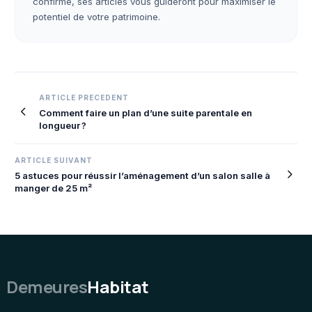
confirmé, ses articles vous guideront pour maximiser le
potentiel de votre patrimoine.
Navigation
ARTICLE PRECEDENT
Comment faire un plan d’une suite parentale en
de
longueur ?
l’article
ARTICLE SUIVANT
5 astuces pour réussir l’aménagement d’un salon salle à
manger de 25 m²
Demeures
Habitat