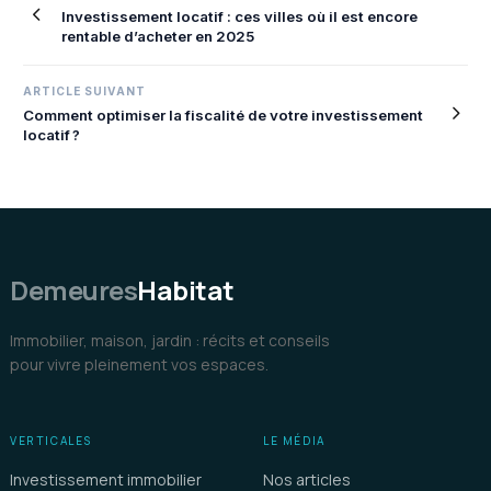
Investissement locatif : ces villes où il est encore
de
rentable d’acheter en 2025
l’article
ARTICLE SUIVANT
Comment optimiser la fiscalité de votre investissement
locatif ?
Demeures
Habitat
Immobilier, maison, jardin : récits et conseils
pour vivre pleinement vos espaces.
VERTICALES
LE MÉDIA
Investissement immobilier
Nos articles