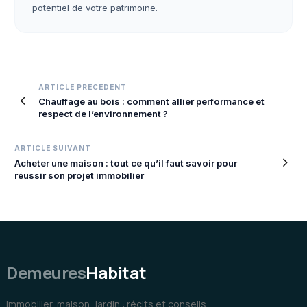
potentiel de votre patrimoine.
Navigation
ARTICLE PRECEDENT
Chauffage au bois : comment allier performance et
de
respect de l’environnement ?
l’article
ARTICLE SUIVANT
Acheter une maison : tout ce qu’il faut savoir pour
réussir son projet immobilier
Demeures
Habitat
Immobilier, maison, jardin : récits et conseils