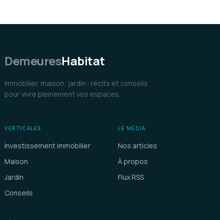
Demeures
Habitat
Immobilier, maison, jardin : récits et conseils
pour vivre pleinement vos espaces.
VERTICALES
LE MÉDIA
Investissement immobilier
Nos articles
Maison
À propos
Jardin
Flux RSS
Conseils