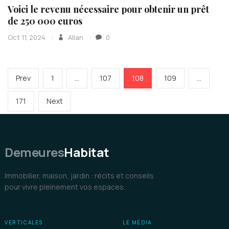
Voici le revenu nécessaire pour obtenir un prêt
de 250 000 euros
Oct 11, 2024
Allan
0
Pagination
Previous
Page
Page
Page
Page
Prev
1
…
107
108
109
…
des
page
publications
Page
Next
171
Next
page
Demeures
Habitat
Immobilier, maison, jardin : récits et conseils
pour vivre pleinement vos espaces.
VERTICALES
LE MÉDIA