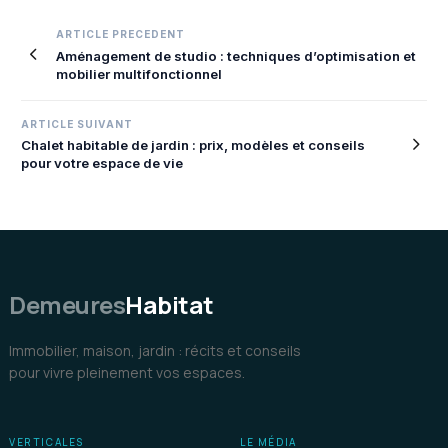
Navigation
ARTICLE PRECEDENT
Aménagement de studio : techniques d’optimisation et
de
mobilier multifonctionnel
l’article
ARTICLE SUIVANT
Chalet habitable de jardin : prix, modèles et conseils
pour votre espace de vie
Demeures
Habitat
Immobilier, maison, jardin : récits et conseils
pour vivre pleinement vos espaces.
VERTICALES
LE MÉDIA