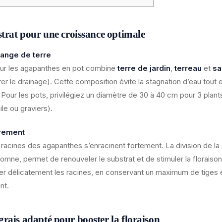
strat pour une croissance optimale
lange de terre
pour les agapanthes en pot combine
terre de jardin
,
terreau
et
sa
rer le drainage). Cette composition évite la stagnation d’eau tout
 Pour les pots, privilégiez un diamètre de 30 à 40 cm pour 3 plan
gile ou graviers).
rement
s racines des agapanthes s’enracinent fortement. La division de la
mne, permet de renouveler le substrat et de stimuler la floraison.
r délicatement les racines, en conservant un maximum de tiges e
nt.
rais adapté pour booster la floraison