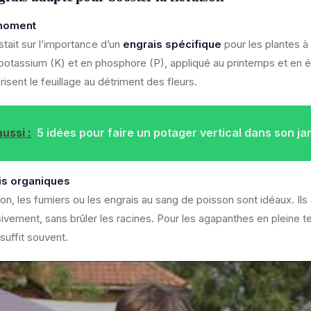
 moment
tait sur l’importance d’un
engrais spécifique
pour les plantes à
 potassium (K) et en phosphore (P), appliqué au printemps et en é
risent le feuillage au détriment des fleurs.
ussi :
5 idées pour faire un potager vertical dans son ja
ais organiques
, les fumiers ou les engrais au sang de poisson sont idéaux. Ils
ivement, sans brûler les racines. Pour les agapanthes en pleine te
uffit souvent.