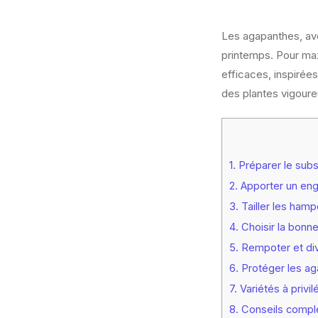
Les agapanthes, avec
printemps. Pour max
efficaces, inspirée
des plantes vigoure
1.
Préparer le subs
2.
Apporter un engr
3.
Tailler les hamp
4.
Choisir la bonne
5.
Rempoter et divi
6.
Protéger les ag
7.
Variétés à privil
8.
Conseils complém