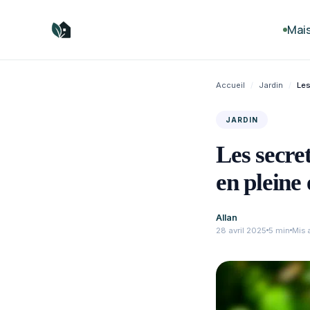
Aller
au
Mai
contenu
Accueil
/
Jardin
/
Les
JARDIN
Les secre
en pleine 
Allan
28 avril 2025
5 min
Mis a