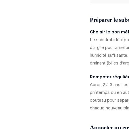
Préparer le sub
Choisir le bon mé
Le substrat idéal 
d’argile pour amélio
humidité suffisante.
drainant (billes d’ar
Rempoter réguliè
Après 2 à 3 ans, le
printemps ou en auto
couteau pour sépare
chaque nouveau pla
Apporter un eng