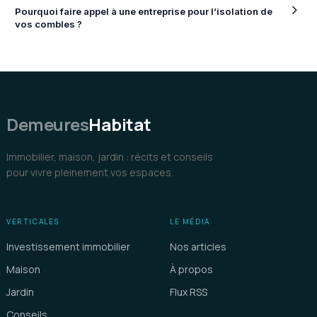
Pourquoi faire appel à une entreprise pour l’isolation de
vos combles ?
Demeures
Habitat
Immobilier, maison, jardin : récits et conseils
pour vivre pleinement vos espaces.
VERTICALES
LE MÉDIA
Investissement immobilier
Nos articles
Maison
À propos
Jardin
Flux RSS
Conseils