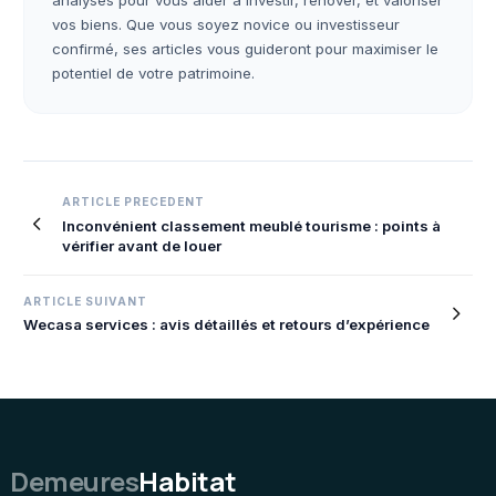
analyses pour vous aider à investir, rénover, et valoriser
vos biens. Que vous soyez novice ou investisseur
confirmé, ses articles vous guideront pour maximiser le
potentiel de votre patrimoine.
Navigation
ARTICLE PRECEDENT
Inconvénient classement meublé tourisme : points à
de
vérifier avant de louer
l’article
ARTICLE SUIVANT
Wecasa services : avis détaillés et retours d’expérience
Demeures
Habitat