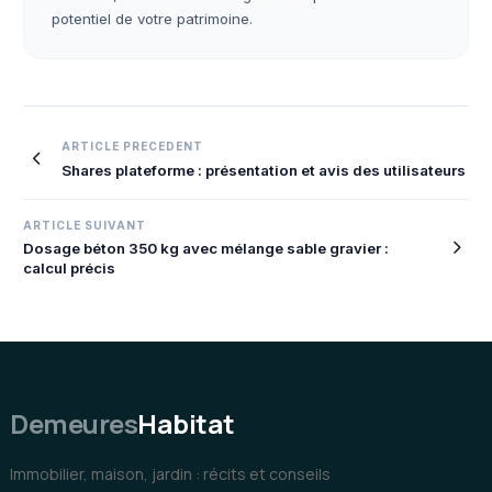
potentiel de votre patrimoine.
Navigation
ARTICLE PRECEDENT
Shares plateforme : présentation et avis des utilisateurs
de
l’article
ARTICLE SUIVANT
Dosage béton 350 kg avec mélange sable gravier :
calcul précis
Demeures
Habitat
Immobilier, maison, jardin : récits et conseils