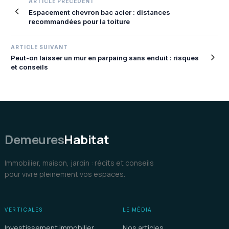
Navigation
ARTICLE PRECEDENT
Espacement chevron bac acier : distances
de
recommandées pour la toiture
l’article
ARTICLE SUIVANT
Peut-on laisser un mur en parpaing sans enduit : risques
et conseils
Demeures
Habitat
Immobilier, maison, jardin : récits et conseils
pour vivre pleinement vos espaces.
VERTICALES
LE MÉDIA
Investissement immobilier
Nos articles