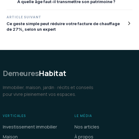
À quelle âge faut-il transmettre son patrimoine ?
de
l’article
ARTICLE SUIVANT
Ce geste simple peut réduire votre facture de chauffage
de 27%, selon un expert
Demeures
Habitat
Immobilier, maison, jardin : récits et conseils
pour vivre pleinement vos espaces.
VERTICALES
LE MÉDIA
Investissement immobilier
Nos articles
Maison
À propos