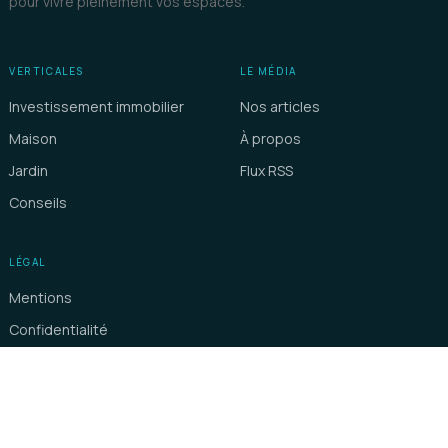
pour vivre pleinement vos espaces.
VERTICALES
LE MÉDIA
Investissement immobilier
Nos articles
Maison
À propos
Jardin
Flux RSS
Conseils
LÉGAL
Mentions
Confidentialité
DEMEU
© 2026 La Maison de l'Immobilier · Hong Kong