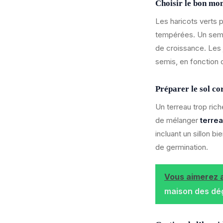
Choisir le bon mo
Les haricots verts 
tempérées. Un semis
de croissance. Les j
semis, en fonction 
Préparer le sol c
Un terreau trop ric
de mélanger
terrea
incluant un sillon b
de germination.
Vous aimerez a
maison des dé