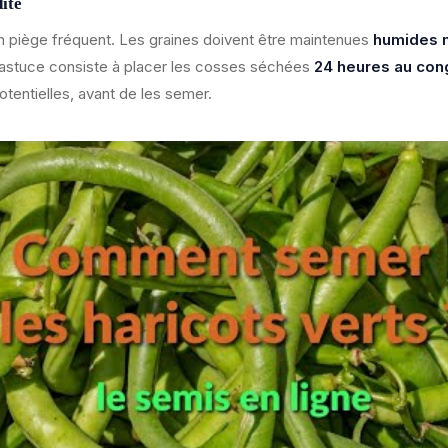
ité
n piège fréquent. Les graines doivent être maintenues
humides 
 astuce consiste à placer les cosses séchées
24 heures au con
potentielles, avant de les semer.