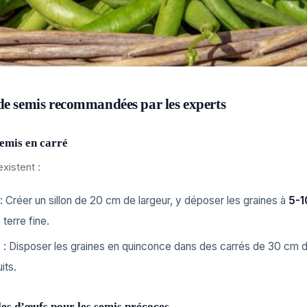
de semis recommandées par les experts
semis en carré
istent :
: Créer un sillon de 20 cm de largeur, y déposer les graines à
5-1
 terre fine.
é
: Disposer les graines en quinconce dans des carrés de 30 cm d
its.
lles d’œufs pour les semis précoces