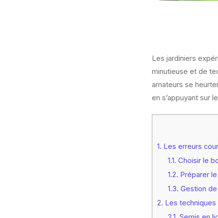
Les jardiniers expé
minutieuse et de t
amateurs se heurte
en s’appuyant sur l
1.
Les erreurs cour
1.1.
Choisir le 
1.2.
Préparer le
1.3.
Gestion de 
2.
Les techniques
2.1.
Semis en li