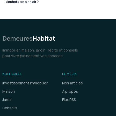
déchets en or noir ?
Demeures
Habitat
Immobilier, maison, jardin : récits et conseils
pour vivre pleinement vos espaces.
VERTICALES
LE MÉDIA
Investissement immobilier
Nos articles
Maison
À propos
Jardin
Flux RSS
Conseils