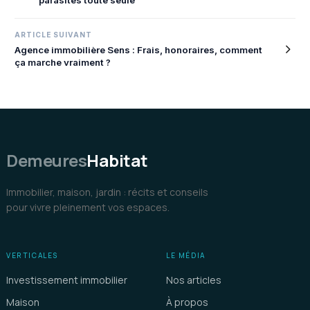
parasites toute seule
l’article
ARTICLE SUIVANT
Agence immobilière Sens : Frais, honoraires, comment
ça marche vraiment ?
Demeures
Habitat
Immobilier, maison, jardin : récits et conseils
pour vivre pleinement vos espaces.
VERTICALES
LE MÉDIA
Investissement immobilier
Nos articles
Maison
À propos