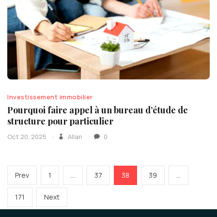
Investissement immobilier
Pourquoi faire appel à un bureau d’étude de
structure pour particulier
Oct 20, 2025
Allan
0
Pagination
Previous
Page
Page
Page
Page
Prev
1
…
37
38
39
…
des
page
publications
Page
Next
171
Next
page