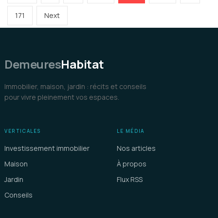
des
page
publications
Page
Next
171
Next
page
Demeures
Habitat
Immobilier, maison, jardin : récits et conseils
pour vivre pleinement vos espaces.
VERTICALES
LE MÉDIA
Investissement immobilier
Nos articles
Maison
À propos
Jardin
Flux RSS
Conseils