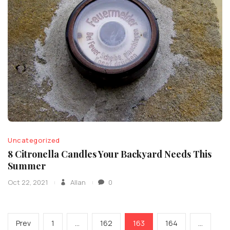
Uncategorized
8 Citronella Candles Your Backyard Needs This
Summer
Oct 22, 2021
Allan
0
Pagination
Previous
Page
Page
Page
Page
Prev
1
…
162
163
164
…